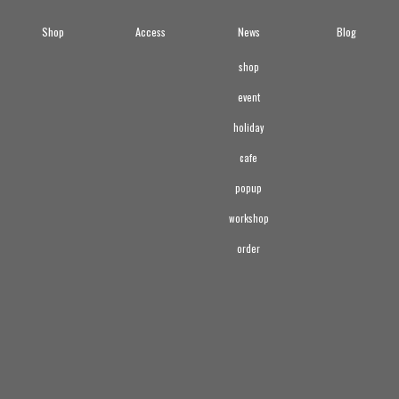
Shop
Access
News
Blog
shop
event
holiday
cafe
popup
workshop
order