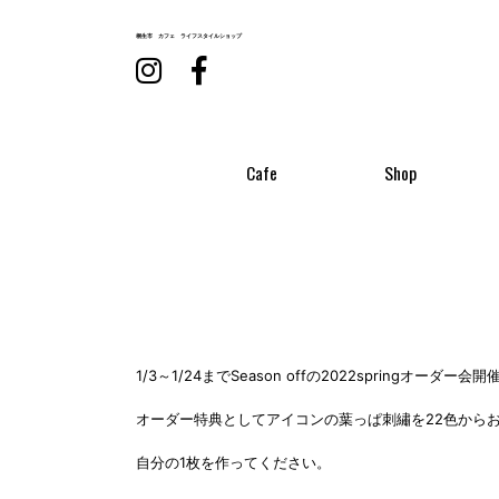
桐生市 カフェ
ライフスタイルショップ
Cafe
Shop
1/3～1/24までSeason offの2022springオーダー
オーダー特典としてアイコンの葉っぱ刺繡を22色から
自分の1枚を作ってください。