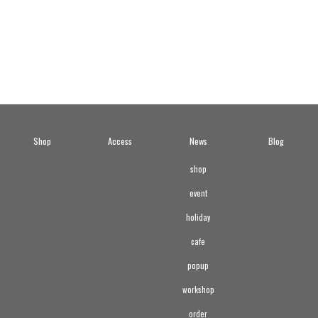
Shop
Access
News
Blog
shop
event
holiday
cafe
popup
workshop
order